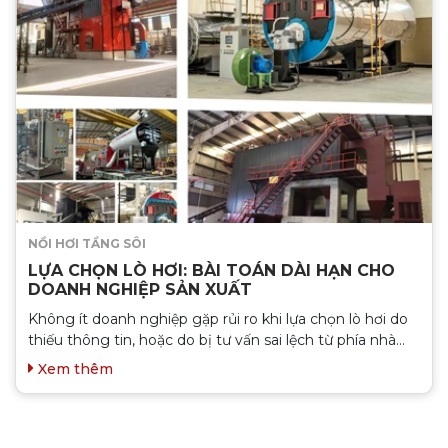
lò này cùng chúng tôi nhé...
NỒI HƠI TẦNG SÔI
LỰA CHỌN LÒ HƠI: BÀI TOÁN DÀI HẠN CHO
DOANH NGHIỆP SẢN XUẤT
Không ít doanh nghiệp gặp rủi ro khi lựa chọn lò hơi do
thiếu thông tin, hoặc do bị tư vấn sai lệch từ phía nhà
cung cấp. Bài viết này chia sẻ câu chuyện thực tế và
Xem thêm
những tiêu chí quan trọng để lựa chọn lò hơi hiệu quả,
tránh “tiền mất – tật mang”....