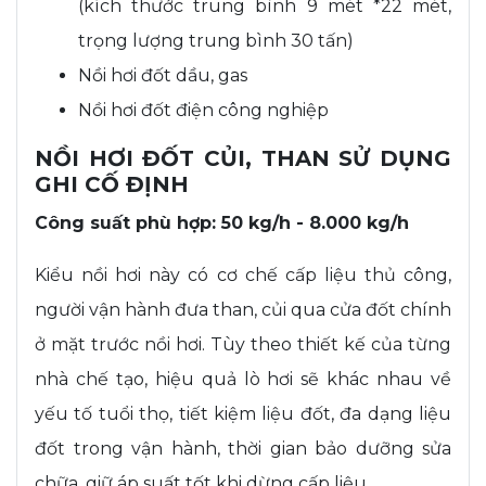
(kích thước trung bình 9 mét *22 mét,
trọng lượng trung bình 30 tấn)
Nồi hơi đốt dầu, gas
Nồi hơi đốt điện công nghiệp
NỒI HƠI ĐỐT CỦI, THAN SỬ DỤNG
GHI CỐ ĐỊNH
Công suất phù hợp: 50 kg/h - 8.000 kg/h
Kiểu nồi hơi này có cơ chế cấp liệu thủ công,
người vận hành đưa than, củi qua cửa đốt chính
ở mặt trước nồi hơi. Tùy theo thiết kế của từng
nhà chế tạo, hiệu quả lò hơi sẽ khác nhau về
yếu tố tuổi thọ, tiết kiệm liệu đốt, đa dạng liệu
đốt trong vận hành, thời gian bảo dưỡng sửa
chữa, giữ áp suất tốt khi dừng cấp liệu…