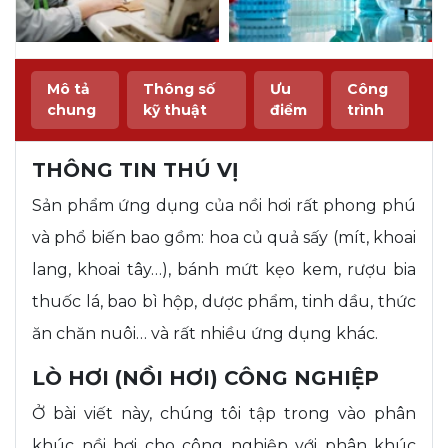
Mô tả
Thông số
Ưu
Công
chung
kỹ thuật
điểm
trình
THÔNG TIN THÚ VỊ
Sản phẩm ứng dụng của nồi hơi rất phong phú
và phổ biến bao gồm: hoa củ quả sấy (mít, khoai
lang, khoai tây…), bánh mứt kẹo kem, rượu bia
thuốc lá, bao bì hộp, dược phẩm, tinh dầu, thức
ăn chăn nuôi… và rất nhiều ứng dụng khác.
LÒ HƠI (NỒI HƠI) CÔNG NGHIỆP
Ở bài viết này, chúng tôi tập trong vào phân
khúc nồi hơi cho công nghiệp với phân khúc