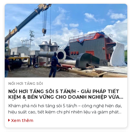
NỒI HƠI TẦNG SÔI
NỒI HƠI TẦNG SÔI 5 TẤN/H - GIẢI PHÁP TIẾT
KIỆM & BỀN VỮNG CHO DOANH NGHIỆP VỪA
VÀ NHỎ
Khám phá nồi hơi tầng sôi 5 tấn/h – công nghệ hiện đại,
hiệu suất cao, tiết kiệm chi phí nhiên liệu và giảm phát
thải. Giải pháp lý tưởng cho doanh nghiệp vừa và nhỏ...
Xem thêm