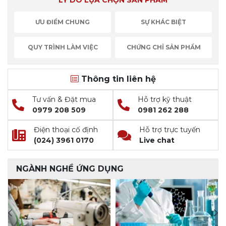
LÝ DO LỰA CHỌN SẢN PHẨM
ƯU ĐIỂM CHUNG
SỰ KHÁC BIỆT
QUY TRÌNH LÀM VIỆC
CHỨNG CHỈ SẢN PHẨM
Thông tin liên hệ
Tư vấn & Đặt mua
Hỗ trợ kỹ thuật
0979 208 509
0981 262 288
Điện thoại cố định
Hỗ trợ trực tuyến
(024) 3961 0170
Live chat
NGÀNH NGHỀ ỨNG DỤNG