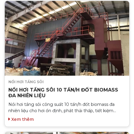
NỒI HƠI TẦNG SÔI
NỒI HƠI TẦNG SÔI 10 TẤN/H ĐỐT BIOMASS
ĐA NHIÊN LIỆU
Nồi hơi tầng sôi công suất 10 tấn/h đốt biomass đa
nhiên liệu cho hơi ổn định, phát thải thấp, tiết kiệm
nhiên liệu. Phù hợp với ngành dệt nhuộm, thực phẩm,
Xem thêm
giấy, gỗ.... Liên hệ với chúng tôi để nhận tư vấn miễn phí
về loại nồi hơi phù hợp với doanh nghiệp của bạn...