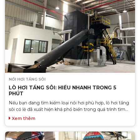
NỒI HƠI TẦNG SÔI
LÒ HƠI TẦNG SÔI: HIỂU NHANH TRONG 5
PHÚT
Nếu bạn đang tìm kiếm loại nồi hơi phù hợp, lò hơi tầng
sôi có lẽ đã xuất hiện khá phổ biến trong quá trình tìm
hiểu. Tuy nhiên, nếu bạn còn đang phân vân liệu lò hơi
Xem thêm
tầng sôi có thực sự cần thiết và phù hợp với doanh
nghiệp của mình hay không, hãy dành 5 phút để nắm
bắt những thông tin tổng quan và cần thiết nhất về loại