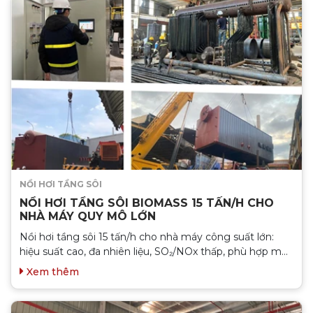
NỒI HƠI TẦNG SÔI
NỒI HƠI TẦNG SÔI BIOMASS 15 TẤN/H CHO
NHÀ MÁY QUY MÔ LỚN
Nồi hơi tầng sôi 15 tấn/h cho nhà máy công suất lớn:
hiệu suất cao, đa nhiên liệu, SO₂/NOx thấp, phù hợp mở
rộng và tích hợp phát điện....
Xem thêm