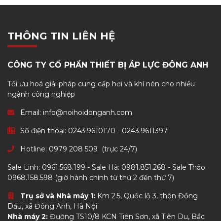
THÔNG TIN LIÊN HỆ
CÔNG TY CỔ PHẦN THIẾT BỊ ÁP LỰC ĐÔNG ANH
Tối ưu hoá giải pháp cung cấp hơi và khí nén cho nhiều
ngành công nghiệp
Email: info@noihoidonganh.com
Số điện thoại:
0243.9610170
-
0243.9611397
Hotline:
0979 208 509
(trực 24/7)
Sale Linh:
0961.568.199
- Sale Hà:
0981.851.268
- Sale Thảo:
0968.158.598
(giờ hành chính từ thứ 2 đến thứ 7)
Trụ sở và Nhà máy 1:
Km 2.5, Quốc lộ 3, thôn Đồng
Dầu, xã Đông Anh, Hà Nội
Nhà máy 2:
Đường TS10/8 KCN Tiên Sơn, xã Tiên Du, Bắc