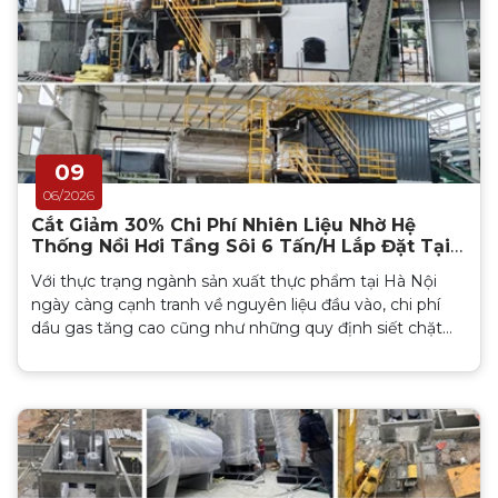
09
06/2026
Cắt Giảm 30% Chi Phí Nhiên Liệu Nhờ Hệ
Thống Nồi Hơi Tầng Sôi 6 Tấn/H Lắp Đặt Tại
Hà Nội
Với thực trạng ngành sản xuất thực phẩm tại Hà Nội
ngày càng cạnh tranh về nguyên liệu đầu vào, chi phí
dầu gas tăng cao cũng như những quy định siết chặt
hơn về an toàn thực phẩm, một giải pháp vừa tiết kiệm
năng lượng đảm bảo vẫn đạt chuẩn môi trường cho nhà
máy thực phẩm đặc biệt tại khu vực Hà Nội là rất cần
thiết. Sau đây mời Quý khách hàng tham khảo dự án nồi
hơi tầng sôi 6 tấn/h chúng tôi đã lắp đặt hoàn thiện đi
làm nghiệm thu cho một nhà máy thực phẩm tại Hà
Nội...