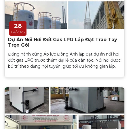
28
04/2026
Dự Án Nồi Hơi Đốt Gas LPG Lắp Đặt Trao Tay
Trọn Gói
Đồng hành cùng Áp lực Đông Anh lắp đặt dự án nồi hơi
đốt gas LPG trước thềm đại lễ của dân tộc. Nồi hơi được
bố trí theo dạng nội tuyến, giúp tối ưu không gian lắp
đặt, đồng thời đảm bảo kết nối liền mạch với hệ thống
sử dụng hơi của nhà máy...