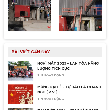
BÀI VIẾT GẦN ĐÂY
NGHỈ MÁT 2025 – LAN TỎA NĂNG
LƯỢNG TÍCH CỰC
TIN HOẠT ĐỘNG
MỪNG ĐẠI LỄ - TỰ HÀO LÀ DOANH
NGHIỆP VIỆT
TIN HOẠT ĐỘNG