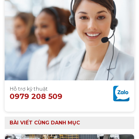
Hỗ trợ kỹ thuật
0979 208 509
BÀI VIẾT CÙNG DANH MỤC