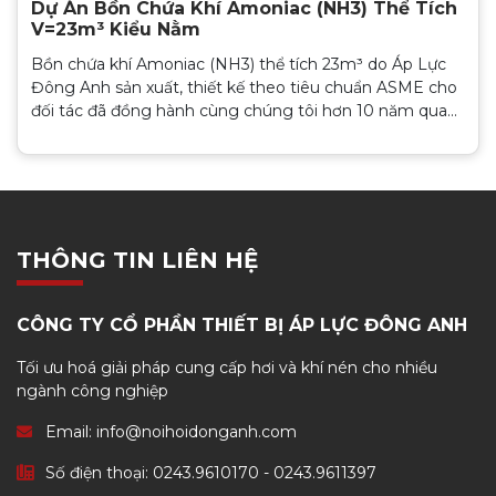
Dự Án Bồn Chứa Khí Amoniac (NH3) Thể Tích
V=23m³ Kiểu Nằm
Bồn chứa khí Amoniac (NH3) thể tích 23m³ do Áp Lực
Đông Anh sản xuất, thiết kế theo tiêu chuẩn ASME cho
đối tác đã đồng hành cùng chúng tôi hơn 10 năm qua...
THÔNG TIN LIÊN HỆ
CÔNG TY CỔ PHẦN THIẾT BỊ ÁP LỰC ĐÔNG ANH
Tối ưu hoá giải pháp cung cấp hơi và khí nén cho nhiều
ngành công nghiệp
Email: info@noihoidonganh.com
Số điện thoại:
0243.9610170
-
0243.9611397