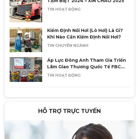
TẠM BIỆT 2024 – XIN CHÀO 2025
TIN HOẠT ĐỘNG
Kiểm Định Nồi Hơi (Lò Hơi) Là Gì?
Khi Nào Cần Kiểm Định Nồi Hơi?
TIN CHUYÊN NGÀNH
Áp Lực Đông Anh Tham Gia Triển
Lãm Giao Thương Quốc Tế FBC
ASEAN 2024
TIN HOẠT ĐỘNG
HỖ TRỢ TRỰC TUYẾN