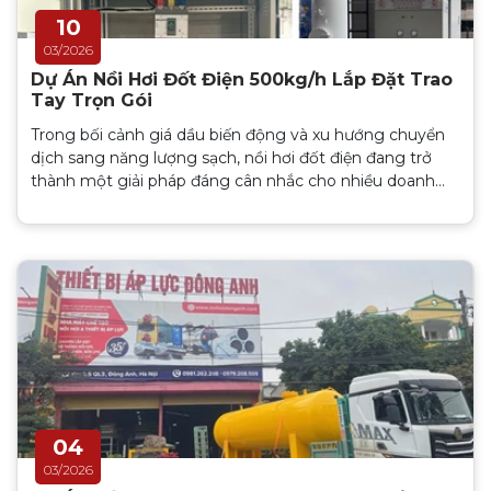
10
03/2026
Dự Án Nồi Hơi Đốt Điện 500kg/h Lắp Đặt Trao
Tay Trọn Gói
Trong bối cảnh giá dầu biến động và xu hướng chuyển
dịch sang năng lượng sạch, nồi hơi đốt điện đang trở
thành một giải pháp đáng cân nhắc cho nhiều doanh
nghiệp. Mới đây, Áp lực Đông Anh đã hoàn thành thiết
kế và chế tạo hệ thống nồi hơi điện công suất 500kg/h
cho một đơn vị chuyên hoạt động trong lĩnh vực môi
trường. Hãy cùng chúng tôi điểm lại những điểm nổi bật
của dự án nhé!
04
03/2026