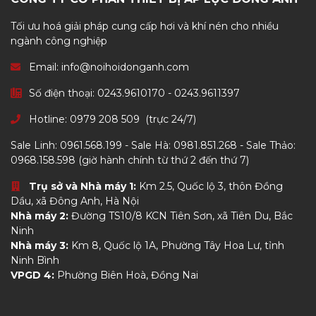
Số điện thoại:
0243.9610170
-
0243.9611397
Hotline:
0979 208 509
(trực 24/7)
Sale Linh:
0961.568.199
- Sale Hà:
0981.851.268
- Sale Thảo:
0968.158.598
(giờ hành chính từ thứ 2 đến thứ 7)
Trụ sở và Nhà máy 1:
Km 2.5, Quốc lộ 3, thôn Đồng
Dầu, xã Đông Anh, Hà Nội
Nhà máy 2:
Đường TS10/8 KCN Tiên Sơn, xã Tiên Du, Bắc
Ninh
Nhà máy 3:
Km 8, Quốc lộ 1A, Phường Tây Hoa Lư, tỉnh
Ninh Bình
VPGD 4:
Phường Biên Hoà, Đồng Nai
LIÊN KẾT NHANH
Giới thiệu
Sản phẩm