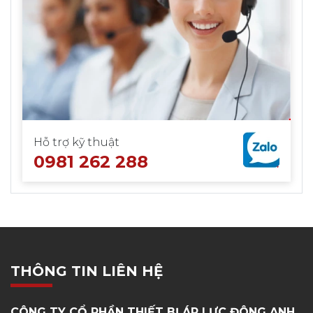
Hỗ trợ kỹ thuật
0981 262 288
THÔNG TIN LIÊN HỆ
CÔNG TY CỔ PHẦN THIẾT BỊ ÁP LỰC ĐÔNG ANH
Tối ưu hoá giải pháp cung cấp hơi và khí nén cho nhiều
ngành công nghiệp
Email: info@noihoidonganh.com