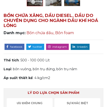
BỒN CHỨA XĂNG, DẦU DIESEL, DẦU DO
CHUYÊN DỤNG CHO NGÀNH DẦU KHÍ HOÁ
LỎNG
Danh mục:
Bồn chứa dầu, Bồn foam
facebook
twitter
instagram
linkedin
Thể tích
: 500 - 100 000 Lít
Loại
: bồn vuông, bồn trụ đứng, bồn trụ nằm
Áp suất thiết kế
: 4 kg/cm2
LÝ DO LỰA CHỌN SẢN PHẨM
ƯU ĐIỂM CHUNG
SỰ KHÁC BIỆT