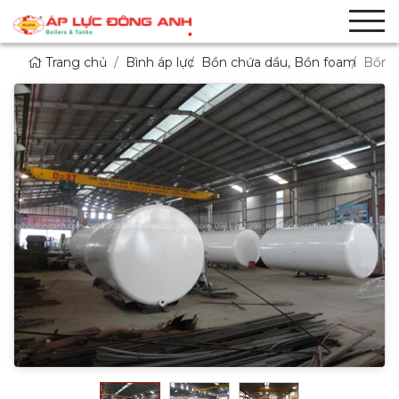
Trang chủ
Bình áp lực
Bồn chứa dầu, Bồn foam
Bồn C